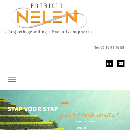
Tel. 06 10 91 16 58
STAP VOOR STAP
naar het beste resultaat
Project van A naar B
Notulist